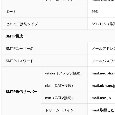
ポート
993
セキュア接続タイプ
SSL/TLS（
SMTP構成
SMTPユーザー名
メールアドレ
SMTPパスワード
メールパスワ
@nbn（フレッツ接続）
mail.neobb.n
nbn（CATV接続）
mail.nbn.ne.j
SMTP送信サーバー
nxn（CATV接続）
mail.nxn.jp
ドリームドメイン
mail.取得し