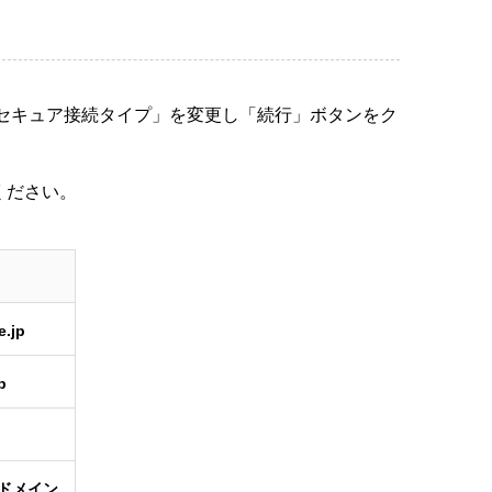
「セキュア接続タイプ」を変更し「続行」ボタンをク
ください。
e.jp
p
たドメイン