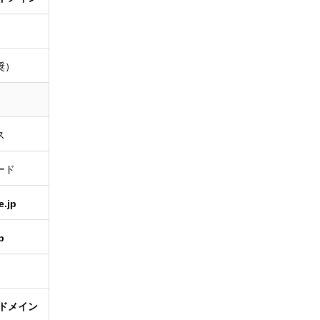
推奨）
ス
ード
e.jp
p
たドメイン