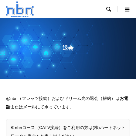

退会
@nbn（フレッツ接続）およびドリーム光の退会（解約）は
お電
話
または
メール
にて承っています。
※nbnコース（CATV接続）をご利用の方は(株)ハートネット
ワークへ退会をお申し出ください。