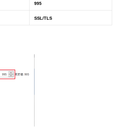
995
SSL/TLS