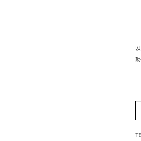
以
動
T