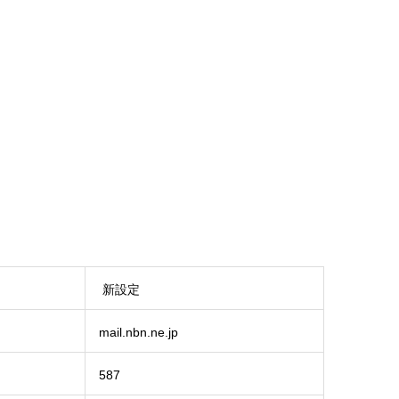
新設定
mail.nbn.ne.jp
587