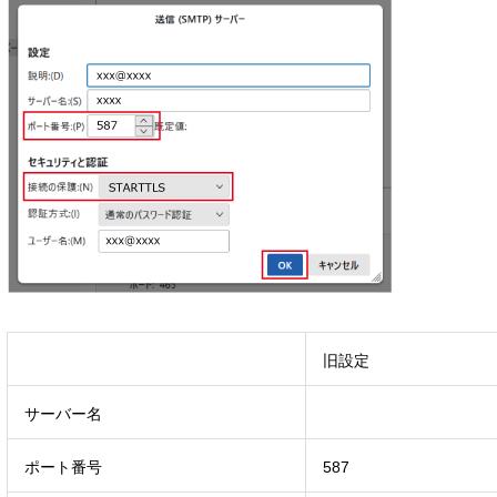
旧設定
サーバー名
ポート番号
587