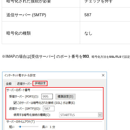
暗号化された接続が必要
チェックを外す
送信サーバー (SMTP)
587
暗号化の種類
なし
※IMAPの場合は[受信サーバー] のポート番号を
993
、暗号化方法を
SSL/TLS
で設定