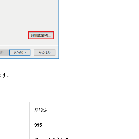
ます。
新設定
995