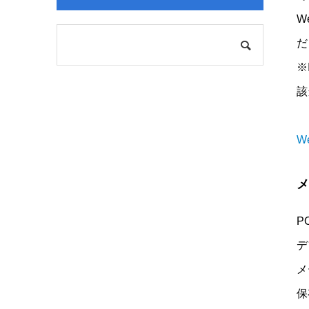
W
だ
※
該
W
メ
P
デ
メ
保